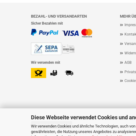
BEZAHL- UND VERSANDARTEN
MEHR ÜB
Sicher Bezahlen mit
Impre
Kontak
Versan
Widerr
Wir versenden mit
AGB
Privat
Cookie
Diese Webseite verwendet Cookies und an
Vertrag widerrufen
Wir verwenden Cookies und ähnliche Technologien, auch von D
gewährleisten, die Nutzung unseres Angebotes zu analysiere