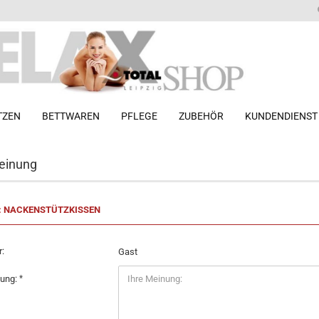
TZEN
BETTWAREN
PFLEGE
ZUBEHÖR
KUNDENDIENST
»
»
»
»
Bettwaren
Kopfkissen
Nackenstützkissen
Bewertungen
einung
-Matratze mit
Clair
 Matratze mit
: NACKENSTÜTZKISSEN
Curt Bauer ®
 SoftSwing
Herding ®
:
Gast
nung: