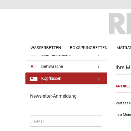
WASSERBETTEN
BOXSPRINGBETTEN
MATRA
Startseite
Spannbetttücher
Bettwäsche
Ihre M
Softside Wasserbetten
CAIRONA
Kopfkissen
Luftkern 
Kopfteile
CAIRONA
ARTIKEL
Nachttische/Sitzbänke
Luftkern
Newsletter-Anmeldung
Verfasser
Ihre Mei
Softside Wasserbetten
WEITER
E-
Leichtgewicht
ZUR
Mail
Wassermatratze
NEWSLETTER-