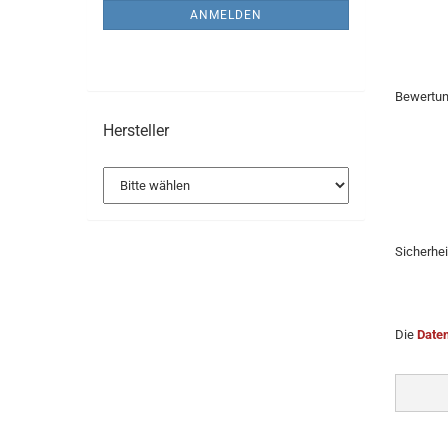
ANMELDUNG
Kopfteile
ANMELDEN
Bewertu
Hersteller
Sicherhe
Die
Date