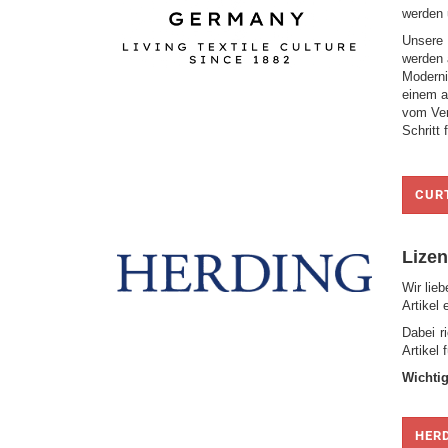
Kopfteile
werden 
Unsere 
werden 
Moderni
einem a
vom Ver
Schritt
CUR
Lizen
Wir lie
Artikel
Dabei r
Artikel
Wichti
HER