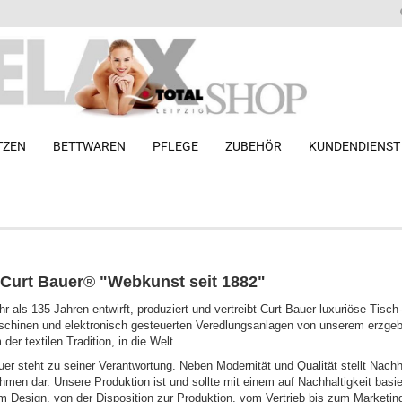
TZEN
BETTWAREN
PFLEGE
ZUBEHÖR
KUNDENDIENST
-Matratze mit
Clair
 Matratze mit
Curt Bauer ®
 SoftSwing
 Curt Bauer
®
"Webkunst seit 1882"
Herding ®
hr als 135 Jahren entwirft, produziert und vertreibt Curt Bauer luxuriöse Ti
hinen und elektronisch gesteuerten Veredlungsanlagen von unserem erzgebi
der textilen Tradition, in die Welt.
uer steht zu seiner Verantwortung. Neben Modernität und Qualität stellt Nach
hmen dar. Unsere Produktion ist und sollte mit einem auf Nachhaltigkeit bas
m Design, von der Disposition zur Produktion, vom Vertrieb bis zum Marketing.