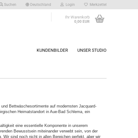
Suchen
Deutschland
Login
Merkzettel
Ihr Warenkorb
0,00 EUR
KUNDENBILDER
UNSER STUDIO
sch- und Bettwäschesortimente auf modernsten Jacquard-
rgischen Heimatstandort in Aue-Bad Schlema, ein
haltigkeit eine essentielle Komponente in unserem
ierenden Bewusstsein miteinander verwebt sein, von der
 Wir sind noch nicht in allen Bereichen perfekt, aber wir