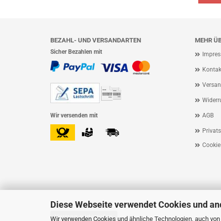
BEZAHL- UND VERSANDARTEN
MEHR ÜB
Sicher Bezahlen mit
Impre
Kontak
Versan
Widerr
Wir versenden mit
AGB
Privat
Cookie
Diese Webseite verwendet Cookies und an
Vertrag widerrufen
Wir verwenden Cookies und ähnliche Technologien, auch von D