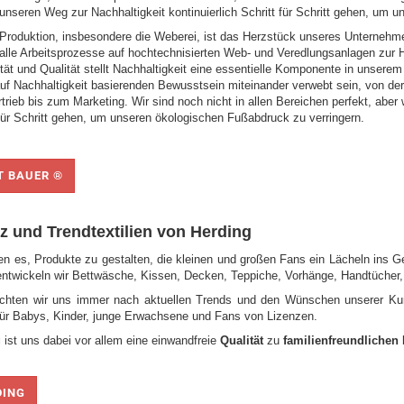
unseren Weg zur Nachhaltigkeit kontinuierlich Schritt für Schritt gehen, um 
Produktion, insbesondere die Weberei, ist das Herzstück unseres Unterne
alle Arbeitsprozesse auf hochtechnisierten Web- und Veredlungsanlagen zur H
tät und Qualität stellt Nachhaltigkeit eine essentielle Komponente in unserem
uf Nachhaltigkeit basierenden Bewusstsein miteinander verwebt sein, von der
trieb bis zum Marketing. Wir sind noch nicht in allen Bereichen perfekt, aber
 für Schritt gehen, um unseren ökologischen Fußabdruck zu verringern.
T BAUER ®
z und Trendtextilien von Herding
ben es, Produkte zu gestalten, die kleinen und großen Fans ein Lächeln ins G
 entwickeln wir Bettwäsche, Kissen, Decken, Teppiche, Vorhänge, Handtücher
ichten wir uns immer nach aktuellen Trends und den Wünschen unserer Ku
 für Babys, Kinder, junge Erwachsene und Fans von Lizenzen.
g
ist uns dabei vor allem eine einwandfreie
Qualität
zu
familienfreundlichen
DING