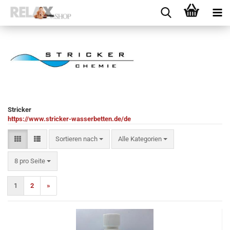
Stricker
https://www.stricker-wasserbetten.de/de
Sortieren nach
Sortieren nach
Alle Kategorien
pro Seite
8 pro Seite
1
2
»