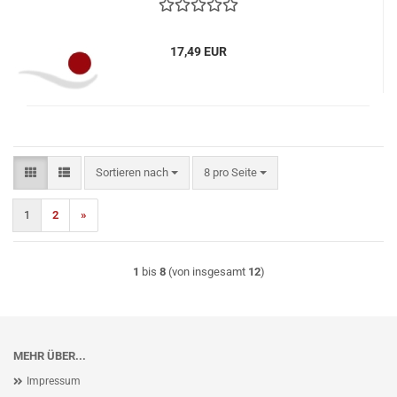
17,49 EUR
Sortieren nach
pro Seite
Sortieren nach
8 pro Seite
1
2
»
1
bis
8
(von insgesamt
12
)
MEHR ÜBER...
Impressum